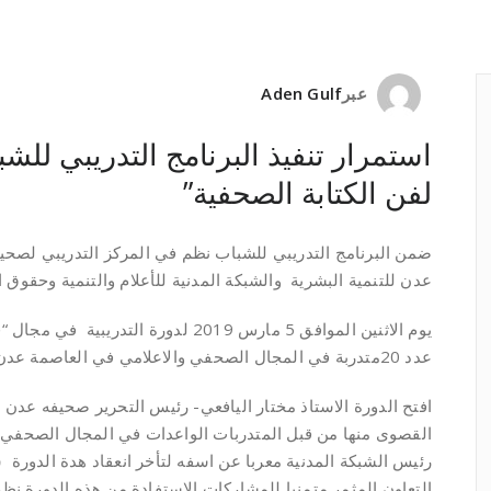
عبر
Aden Gulf
استمرار تنفيذ البرنامج التدريبي للشبا
لفن الكتابة الصحفية”
عدن للتنمية البشرية والشبكة المدنية للأعلام والتنمية وحقوق ا
يوم الاثنين الموافق 5 مارس 2019 لدورة ا
عدد 20متدربة في المجال الصحفي والاعلامي في العاصمة عدن على يد المدربة م/دفاع الحربي.
القصوى منها من قبل المتدربات الواعدات في المجال الصحفي 
رئيس الشبكة المدنية معربا عن اسفه لتأخر انعقاد هدة الدورة 
التعاون المثمر متمنيا للمشاركات الاستفادة من هذه الدورة نظر