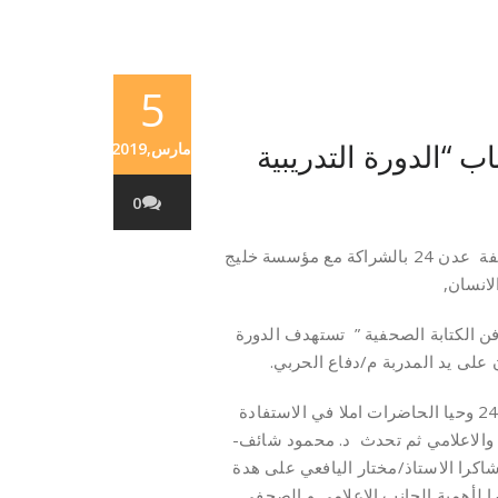
5
ب “الدورة التدريبية
مارس,2019
0
ضمن البرنامج التدريبي للشباب نظم في المركز التدريبي لصحيفة عدن 24 بالشراكة مع مؤسسة خليج
لانسان,
لتدريبية في مجال “فن الكتابة الصحفية ” تستهدف الدورة
افتح الدورة الاستاذ مختار اليافعي- رئيس التحرير صحيفه عدن 24 وحيا الحاضرات املا في الاستفادة
والاعلامي ثم تحدث د. محمود شائف-
شاكرا الاستاذ/مختار اليافعي على هدة
ا لأهمية الجانب الاعلامي و الصحفي