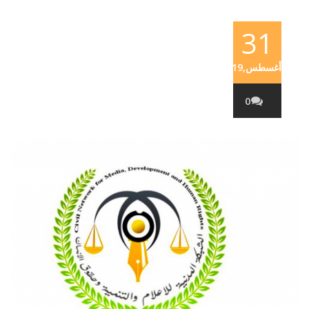
31
أغسطس,2019
0