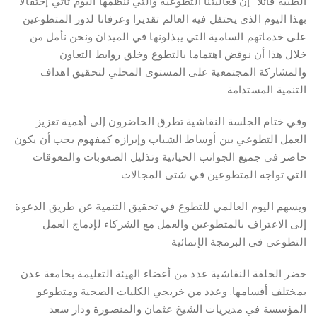
الطبية قائلا” إن فعاليتنا التطوعية والتي ننظمها اليوم تأتي إحتفالا
بهذا اليوم الذي يحتفل فيه العالم تقديرا وعرفانا لدور المتطوعين
على خدماتهم السامية التي يبذلونها في الميدان ونحن نأمل من
خلال هذا أن نوقض اهتماما بالتطوع وخلق روابط التعاون
والمشاركة المجتمعية على المستوى المحلي لتحقيق اهداف
التنمية المستدامة
وفي ختام الجلسة النقاشية تطرق الحاضرون إلى أهمية تعزيز
العمل التطوعي بين أوساط الشباب وإبرازه كمفهوم يجب أن يكون
حاضر في جميع الجوانب الحياتية وتذليل الصعوبات والمعوقات
التي تواجه المتطوعين في شتى المجالات
ويسهم اليوم العالمي للتطوع في تحقيق التنمية عن طريق الدعوة
إلى الاعتراف بالمتطوعين والعمل مع الشركاء لإدماج العمل
التطوعي في البرمجة الإنمائية
حضر الحلقة النقاشية عدد من أعضاء الهيئة التعليمة بحامعة عدن
بمختلف أقسامها. وعدد من خريجي الكليات الصحية ومتطوعو
المؤسسة في مديريات الشيخ عثمان والمنصورة ودار سعد