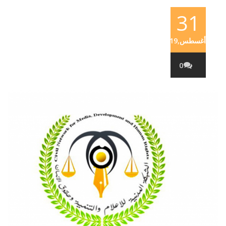
31
أغسطس,2019
0