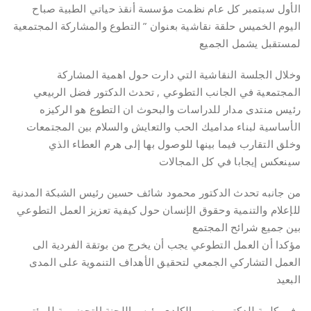
الأول سبتمبر كل عام نظمت مؤسسة أنقذ حياتي الطبية صباح
اليوم الخميس حلقة نقاشية بعنوان ” التطوع والمشاركة المجتمعية
لمستقبل يشمل الجميع
وخلال الجلسة النقاشية التي دارت حول اهمية المشاركة
المجتمعية في الجانب التطوعي , تحدث الدكتور فضل الربيعي
رئيس منتدى مدار للدراسات والبحوث ان التطوع هو الركيزه
الأساسية لبناء مداميك الحب والتعايش والسلام بين المجتمعات
وخلق التقارب فيما بينها للوصول بها إلى هرم العطاء الذي
سينعكس إيجابا في كل المجالات
من جانبه تحدث الدكتور محمود شائف حسين رئيس الشبكة المدنية
للإعلام والتنمية وحقوق الإنسان حول كيفية تعزيز العمل التطوعي
بين جميع شرائح المجتمع
مؤكدا أن العمل التطوعي يجب أن يخرج من بوتقة الفردية الى
العمل التشاركي الجمعي لتحقيق الأهداف التنموية على المدى
البعيد
وفي كلمة للدكتور وسيم الكلدي رئيس اللجنة التحضيرية للمؤتمر