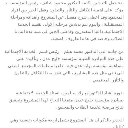
بدء حفل التدشين بكلمة الدكتور محمود شائف- رئيس المؤسسة ،
مؤكدا على اهمية التكافل والتآزر والتعاون وفعل الخير بين افراد
المجتمع. وقد اعطى شرح مفصل عن المشروع واهدافه ومراحلة
المستقبلية ، واليوم يتم تدشين مرحلته الاولى بقسم الخدمة
الاجتماعية. داعيا المقتدرين وفاعلي الخير الى مساعدة ابناءنا
الطلاب وخاصة في هذه الظروف الصعبة.
من جانبه اثنى الدكتور محمد هيثم – رئيس قسم الخدمة الاجتماعية
على هذه المبادرة الطيبة لمؤسسة خليج عدن ، وتأكيده على
مساهمة مؤسسة بوابة عدن فيه ، داعيا منظمات المجتمع المدني
الى تبني مثل هذه المشاريع ، التي تعزز مبدا التكافل والتعاون
والتآزر المجتمعي .
بدورة اشاد الدكتور مبارك سالمين- استاذ الخدمة الاجتماعية
بمبادرة مؤسسة خليج عدن، متمنيا النجاح لهذا المشروع وتحقيق
نتائج مرضية لخدمة الطلاب والمجتمع.
الجدير بالذكر ان هذا المشروع يشمل اربعة مكونات رئيسية وهي
كالتالي: