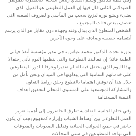
الصيدلاني الثاني قال فيها إن العمل التطوعي هو الفتيل الذي
يضيء ويشع نوره ليزيح سحب من المآسي والضروف الصعبه التي
تعصف ببعض فئات المجتمع ،
الشخص المتطوع الذي يبذل وقته وجهذه دون مقابل هو الذي يرسم
أبتسامه حقيقية وصادقة على وجوه الآخرين
بدوره تحدث الدكتور محمد عباس ناجي مدير مؤسسة أنقذ حياتي
الطبية قائلا” إن فعاليتنا التطوعية والتي ننظمها اليوم تأتي إحتفالا
بهذا اليوم الذي يحتفل فيه العالم تقديرا وعرفانا لدور المتطوعين
على خدماتهم السامية التي يبذلونها في الميدان ونحن نأمل من
خلال هذا أن نوقض اهتماما بالتطوع وخلق روابط التعاون
والمشاركة المجتمعية على المستوى المحلي لتحقيق اهداف
التنمية المستدامة
وفي ختام الجلسة النقاشية تطرق الحاضرون إلى أهمية تعزيز
العمل التطوعي بين أوساط الشباب وإبرازه كمفهوم يجب أن يكون
حاضر في جميع الجوانب الحياتية وتذليل الصعوبات والمعوقات
التي تواجه المتطوعين في شتى المجالات